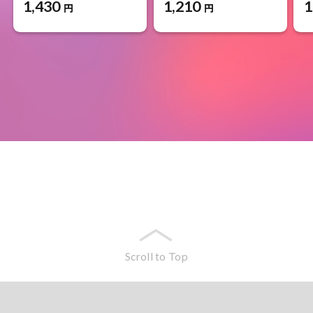
1,430
1,210
1
円
円
Scroll to Top