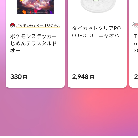
ダイカットクリアPO
COPOCO ニャオハ
ポケモンステッカー
T
じめんテラスタルド
o
オー
3
330
2,948
2
円
円