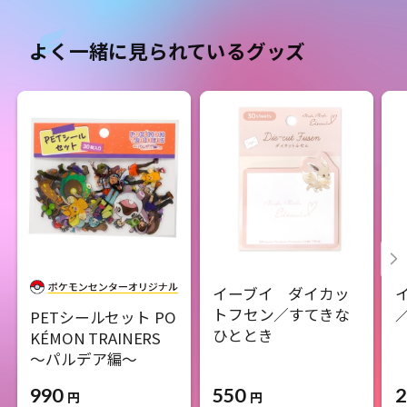
よく一緒に見られているグッズ
イーブイ ダイカッ
トフセン／すてきな
PETシールセット PO
ひととき
KÉMON TRAINERS
～パルデア編～
550
2
990
円
円