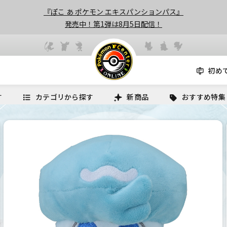
『ぽこ あ ポケモン エキスパンションパス』
発売中！第1弾は8月5日配信！
初め
す
カテゴリから探す
新商品
おすすめ特集