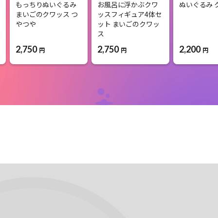
もっちりぬいぐるみ
お風呂に浮かぶクワ
ぬいぐるみ 
まいごのクワッス つ
ッスフィギュア4体セ
やつや
ット まいごのクワッ
ス
2,750
2,200
2,750
円
円
円