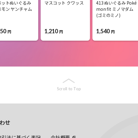
ペットぬいぐるみ
マスコット クワッス
413 ぬいぐるみ Poké
ペモン ヤンチャム
mon fit ミノマダム
(ゴミのミノ)
850
1,210
1,540
円
円
円
Scroll to Top
わせ
取引法に基づく表記
会社概要