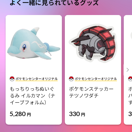
よく一緒に見られているグッズ
もっちりっちぬいぐ
ポケモンステッカー
るみ イルカマン（ナ
テツノワダチ
イーブフォルム）
330
5,280
3
円
円