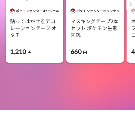
貼ってはがせるデコ
マスキングテープ2本
レーションテープ オ
セット ポケモン生態
タチ
図鑑
1,210
660
4
円
円