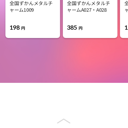
全国ずかんメタルチ
全国ずかんメタルチ
ャーム1009
ャームA027・A028
ャ
198
385
1
円
円