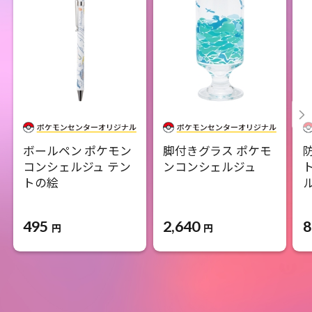
ボールペン ポケモン
脚付きグラス ポケモ
コンシェルジュ テン
ンコンシェルジュ
トの絵
495
2,640
8
円
円