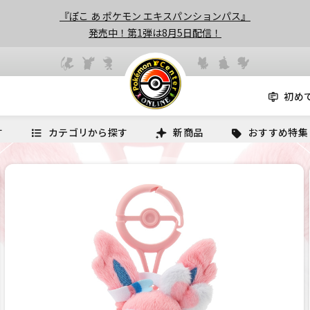
『ぽこ あ ポケモン エキスパンションパス』
発売中！第1弾は8月5日配信！
初め
す
カテゴリから探す
新商品
おすすめ特集