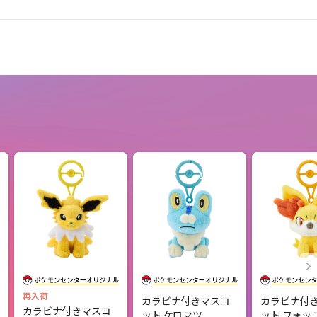
再入荷
カラビナ付きマスコ
カラビナ付
カラビナ付きマスコ
ット ケロマツ
ット フォッ