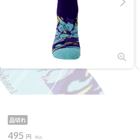
品切れ
495
円
税込