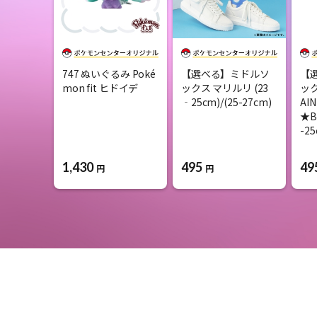
747 ぬいぐるみ Poké
【選べる】ミドルソ
【
mon fit ヒドイデ
ックス マリルリ (23
ック
‐25cm)/(25-27cm)
AI
★B
-25
1,430
495
49
円
円