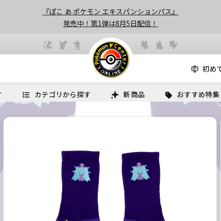
『ぽこ あ ポケモン エキスパンションパス』
発売中！第1弾は8月5日配信！
初め
す
カテゴリから探す
新商品
おすすめ特集