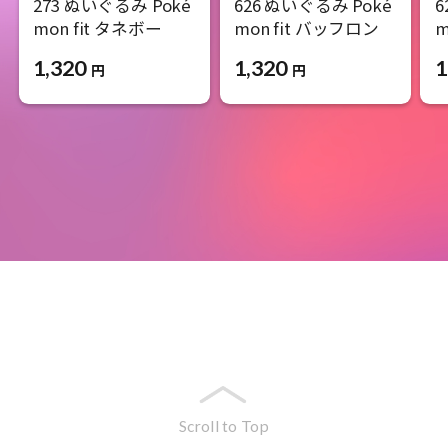
273 ぬいぐるみ Poké
626 ぬいぐるみ Poké
6
mon fit タネボー
mon fit バッフロン
m
1,320
1,320
1
円
円
Scroll to Top