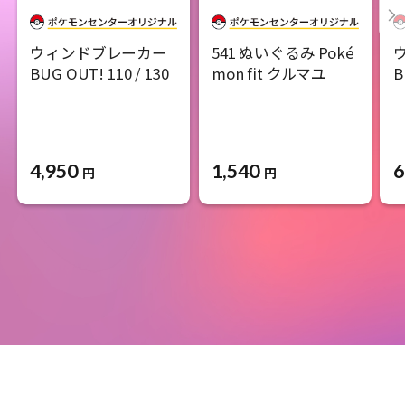
ウィンドブレーカー
541 ぬいぐるみ Poké
BUG OUT! 110 / 130
mon fit クルマユ
B
4,950
1,540
6
円
円