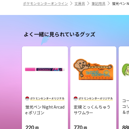
ポケモンセンターオンライン
文房具
筆記用具
蛍光ペン Ni
よく一緒に見られているグッズ
コ
コ
蛍光ペン Night Arcad
定規 とっくんちゅう
＆
e ポリゴン
サワムラー
220
770
88
円
円