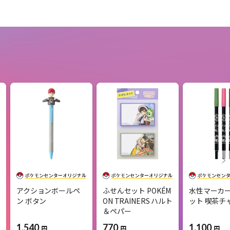
アクションボールペ
ふせんセット POKÉM
水性マーカ
ン ボタン
ON TRAINERS ハルト
ット 喫茶チ
＆ペパー
1,540
1,100
770
円
円
円