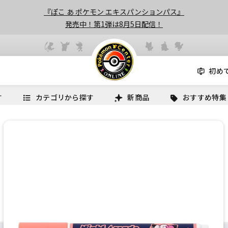
『ぽこ あ ポケモン エキスパンションパス』
発売中！第1弾は8月5日配信！
初め
す
カテゴリから探す
新商品
おすすめ特集