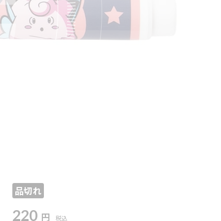
品切れ
220
円
税込