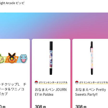
ght Arcade ピッピ
ードクリップL チ
リータ＆ワニノコ
おなまえペン JOURN
おなまえペン Pretty
ポカブ
EY in Paldea
Sweets Party!!
0
308
308
円
円
円