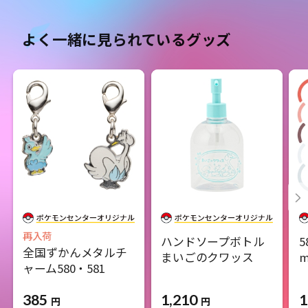
よく一緒に見られているグッズ
再入荷
ハンドソープボトル
5
全国ずかんメタルチ
まいごのクワッス
m
ャーム580・581
385
1,210
1
円
円