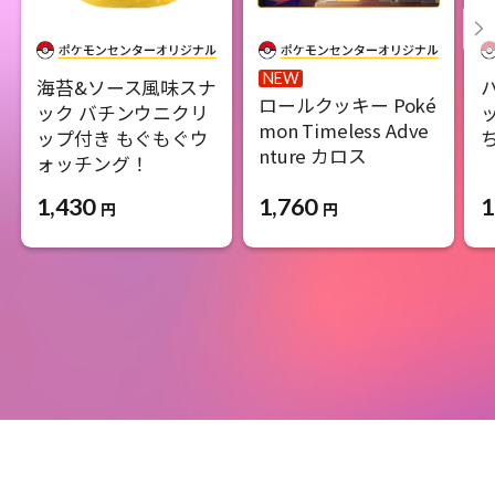
NEW
海苔&ソース風味スナ
ロールクッキー Poké
ック バチンウニクリ
mon Timeless Adve
ップ付き もぐもぐウ
nture カロス
ォッチング！
1,760
1
1,430
円
円