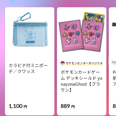
カラビナ付ミニポー
チ／クワッス
ポケモンカードゲー
P
ム デッキシールド yo
nayonaGhost【ブラ
ウン】
1,100
889
8
円
円