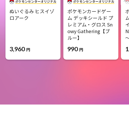
ぬいぐるみ ヒスイゾ
ポケモンカードゲー
ロアーク
ム デッキシールド プ
レミアム・グロス Sn
イ
owy Gathering【ブ
ルー】
3,960
990
1
円
円