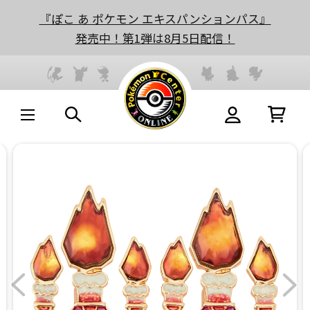
『ぽこ あ ポケモン エキスパンションパス』
発売中！第1弾は8月5日配信！