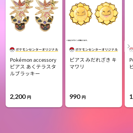
Pokémon accessory
ピアス みだれざき キ
P
ピアス あくテラスタ
マワリ
ルブラッキー
2,200
990
1
円
円