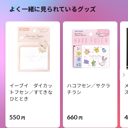
よく一緒に見られているグッズ
イーブイ ダイカッ
ハコフセン／サクラ
トフセン／すてきな
チラシ
ひととき
550
660
4
円
円