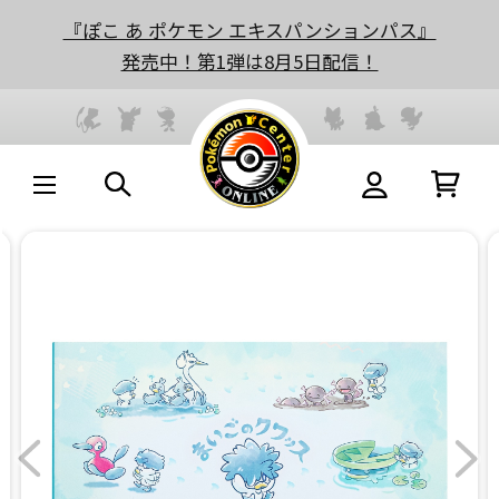
『ぽこ あ ポケモン エキスパンションパス』
発売中！第1弾は8月5日配信！