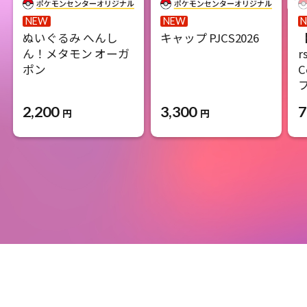
NEW
NEW
ぬいぐるみ へんし
キャップ PJCS2026
【
ん！メタモン オーガ
r
ポン
C
2,200
3,300
7
円
円