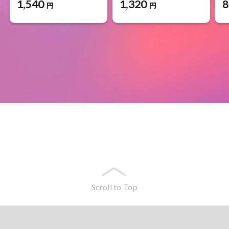
1,540
1,320
8
円
円
Scroll to Top