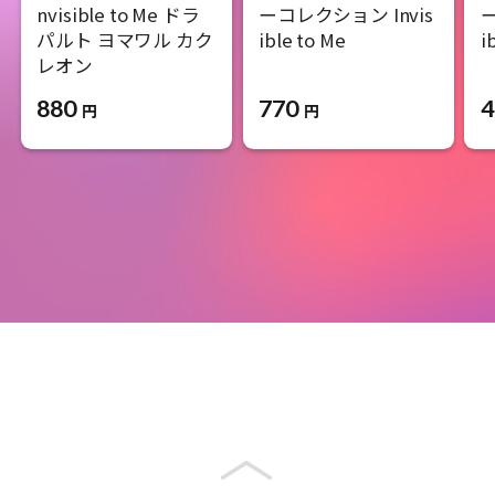
nvisible to Me ドラ
ーコレクション Invis
ー
パルト ヨマワル カク
ible to Me
i
レオン
770
4
880
円
円