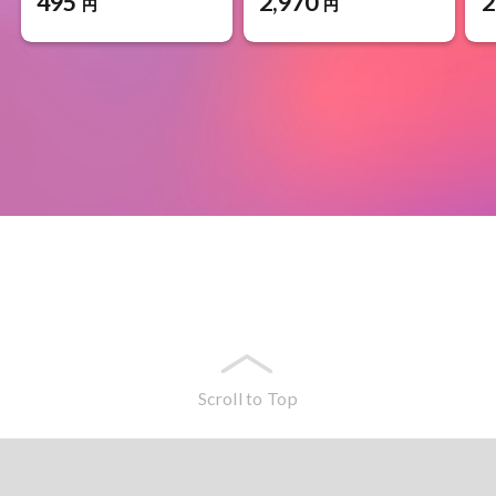
495
2,970
2
円
円
Scroll to Top