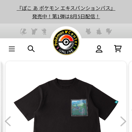
『ぽこ あ ポケモン エキスパンションパス』
発売中！第1弾は8月5日配信！