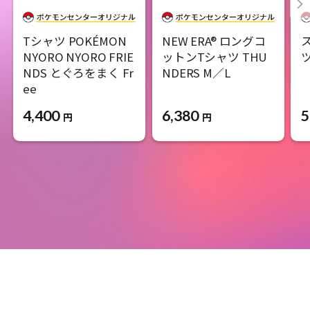
Tシャツ POKÉMON
NEW ERA® ロングコ
NYORO NYORO FRIE
ットンTシャツ THU
ツ
NDS とぐろをまく Fr
NDERS M／L
ee
6,380
5
4,400
円
円