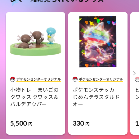
小物トレー まいごの
ポケモンステッカー
クワッス クワッス＆
じめんテラスタルド
パルデアウパー
オー
5,500
330
1
円
円