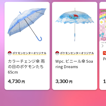
P
カラーチェンジ傘 雨
Wpc. ビニール傘 Soa
の日のポケモンたち
ring Dreams
65cm
3,300
1
4,730
円
円