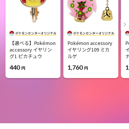
【選べる】Pokémon
Pokémon accessory
P
accessory イヤリン
イヤリング109 ミカ
グ1 ピカチュウ
ルゲ
440
1,760
1
円
円