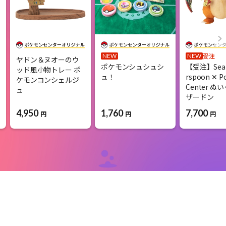
受注
NEW
NEW
ヤドン＆ヌオーのウ
ポケモンシュシュシ
【受注】Sean
ッド風小物トレー ポ
ュ！
rspoon ✕ 
ケモンコンシェルジ
Center ぬ
ュ
ザードン
4,950
1,760
7,700
円
円
円