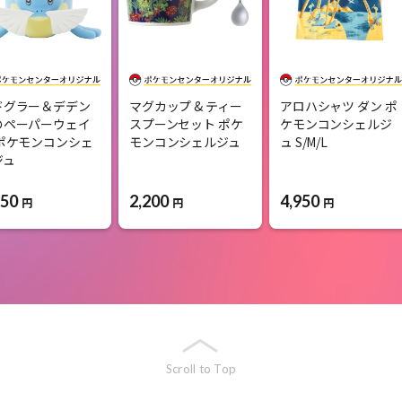
ドグラー＆デデン
マグカップ & ティー
アロハシャツ ダン ポ
のペーパーウェイ
スプーンセット ポケ
ケモンコンシェルジ
 ポケモンコンシェ
モンコンシェルジュ
ュ S/M/L
ジュ
950
2,200
4,950
円
円
円
Scroll to Top