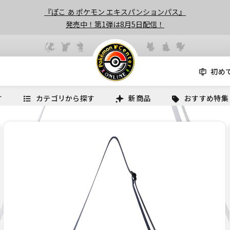
『ぽこ あ ポケモン エキスパンションパス』
発売中！第1弾は8月5日配信！
初め
す
カテゴリから探す
新商品
おすすめ特集