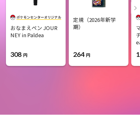
定規（2026年新学
期）
おなまえペン JOUR
NEY in Paldea
チ
e
308
264
1
円
円