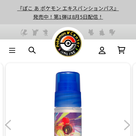
『ぽこ あ ポケモン エキスパンションパス』
発売中！第1弾は8月5日配信！