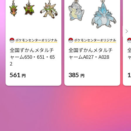
全国ずかんメタルチ
全国ずかんメタルチ
ャーム650・651・65
ャームA027・A028
ャ
2
385
1
561
円
円