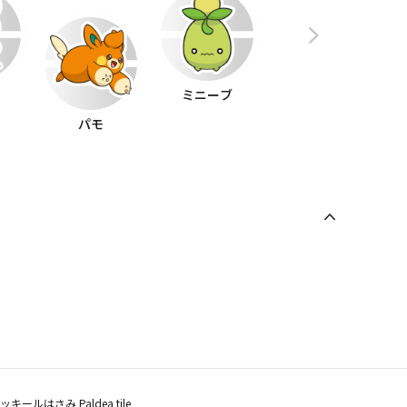
ス
ミニーブ
パモ
ノノクラゲ
キールはさみ Paldea tile