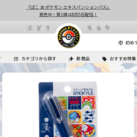
『ぽこ あ ポケモン エキスパンションパス』
発売中！第1弾は8月5日配信！
初め
す
カテゴリから探す
新商品
おすすめ特集