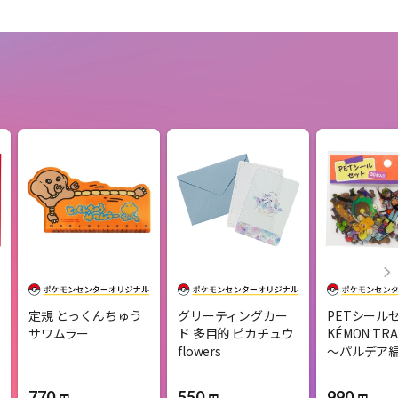
定規 とっくんちゅう
グリーティングカー
PETシールセ
サワムラー
ド 多目的 ピカチュウ
KÉMON TRA
flowers
～パルデア
770
550
990