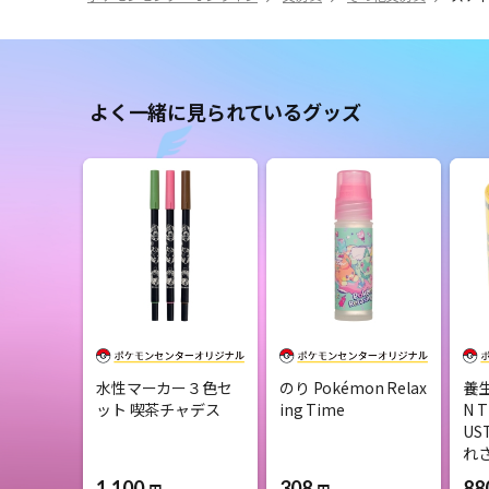
よく一緒に見られているグッズ
水性マーカー３色セ
のり Pokémon Relax
養生
ット 喫茶チャデス
ing Time
N T
US
れ
1,100
308
88