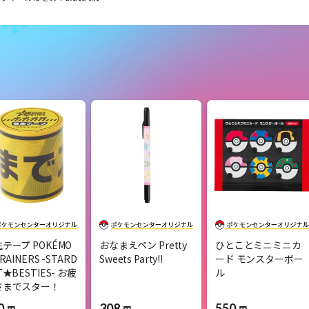
テープ POKÉMO
おなまえペン Pretty
ひとことミニミニカ
RAINERS -STARD
Sweets Party!!
ード モンスターボー
T★BESTIES- お疲
ル
さまでスター！
308
550
0