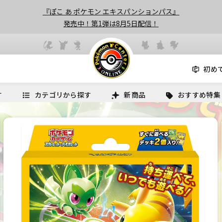
『ぽこ あ ポケモン エキスパンションパス』
発売中！第1弾は8月5日配信！
初め
す
カテゴリから探す
新商品
おすすめ特集