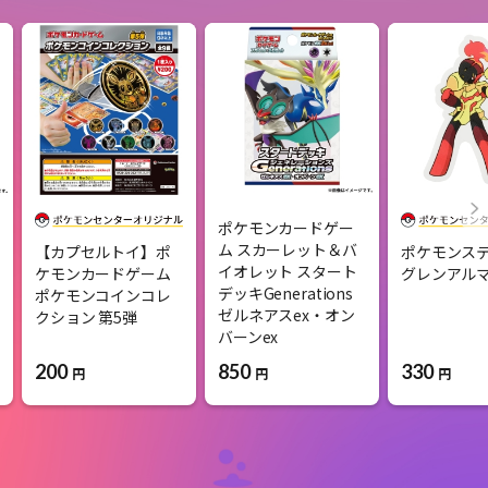
ポケモンカードゲー
ム スカーレット＆バ
【カプセルトイ】ポ
ポケモンス
イオレット スタート
ケモンカードゲーム
グレンアル
デッキGenerations
ポケモンコインコレ
ゼルネアスex・オン
クション 第5弾
バーンex
200
850
330
円
円
円