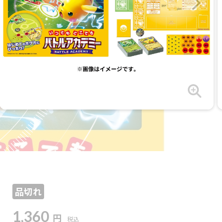
品切れ
1,360
円
税込