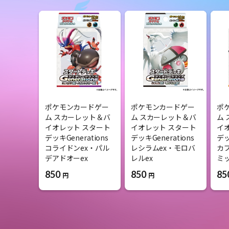
ポケモンカードゲー
ポケモンカードゲー
ポ
ム スカーレット＆バ
ム スカーレット＆バ
ム
イオレット スタート
イオレット スタート
イ
デッキGenerations
デッキGenerations
デッ
コライドンex・パル
レシラムex・モロバ
カ
デアドオーex
レルex
ミッ
850
850
85
円
円