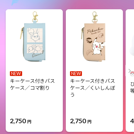
NEW
NEW
キーケース付きパス
キーケース付きパス
ケース／コマ割り
ケース／くいしんぼ
う
2,750
2,750
4
円
円