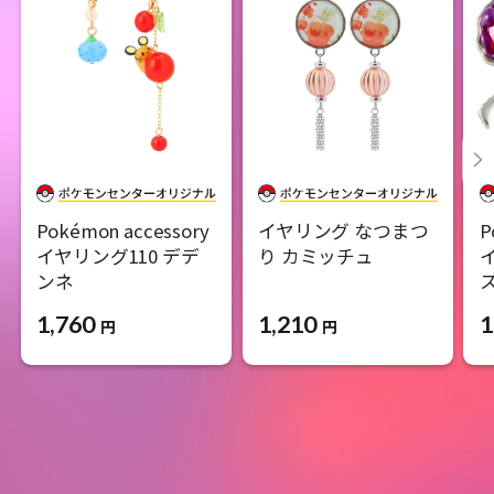
Pokémon accessory
イヤリング なつまつ
P
イヤリング110 デデ
り カミッチュ
ンネ
1,210
1,760
1
円
円