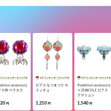
émon accessory
ピアス なつまつり カ
Pokémon accessory
ス99 ベラカス
ミッチュ
×25NICOLE ピアス
クマシュン
320
1,210
1,540
円
円
円