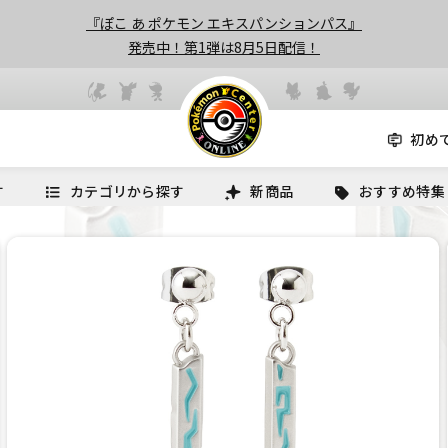
『ぽこ あ ポケモン エキスパンションパス』
発売中！第1弾は8月5日配信！
初め
す
カテゴリから探す
新商品
おすすめ特集