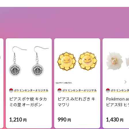
ピアス ポケ紋 キタカ
ピアス みだれざき キ
Pokémon ac
ミの里 オーガポン
マワリ
ピアス93 
1,210
990
1,430
円
円
円