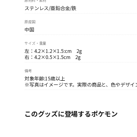
原材料・素材
ステンレス/亜鉛合金/鉄
原産国
中国
サイズ・重量
左：4.2×1.2×1.5:cm 2g
右：4.2×0.5×1.5cm 2g
備考
対象年齢:15歳以上
※写真はイメージです。実際の商品と、色やデザイ
このグッズに登場するポケモン