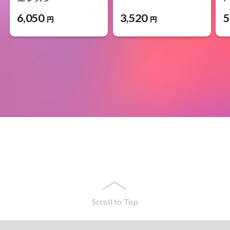
3,520
6,050
5
円
円
Scroll to Top