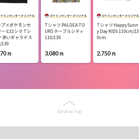
ープ×ポケモンセ
Tシャツ PALDEA TO
Tシャツ Happy Sunn
ターヒロシマ Tシ
URS テーブルシティ
y Day KIDS 110cm/13
ツ 赤いギャラドス
110/130
0cm
/130
3,080
2,750
970
円
円
円
Scroll to Top