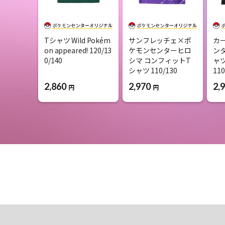
Tシャツ Wild Pokém
サンフレッチェ×ポ
カ
on appeared! 120/13
ケモンセンターヒロ
ン
0/140
シマ コンフィットT
ャ
シャツ 110/130
110
2,860
2,970
2,
円
円