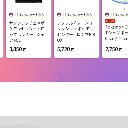
NEW
サンフレッチェ×ポ
アクリルチャームコ
Pokémon C
ケモンセンターヒロ
レクション ポケモン
Tシャツ ポッ
シマ リンガーTシャ
センターヒロシマR B
00cm/120c
ツ M/L
OX
2,750
3,850
5,720
円
円
円