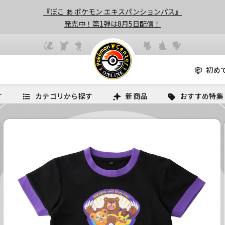
『ぽこ あ ポケモン エキスパンションパス』
発売中！第1弾は8月5日配信！
初め
す
カテゴリから探す
新商品
おすすめ特集