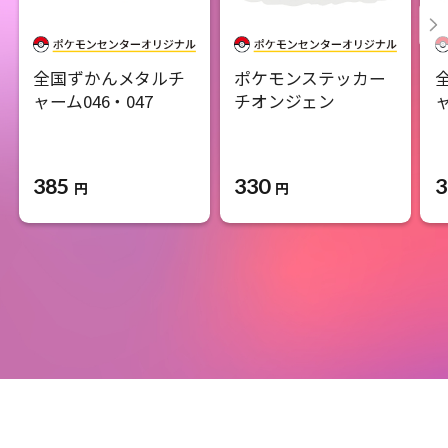
全国ずかんメタルチ
ポケモンステッカー
ャーム046・047 ​
チオンジェン
ャ
385
330
3
円
円