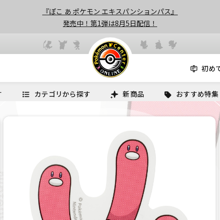
『ぽこ あ ポケモン エキスパンションパス』
発売中！第1弾は8月5日配信！
初め
す
カテゴリから探す
新商品
おすすめ特集