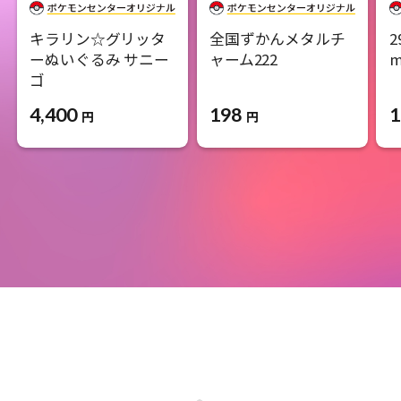
キラリン☆グリッタ
全国ずかんメタルチ
2
ーぬいぐるみ サニー
ャーム222
m
ゴ
198
1
4,400
円
円