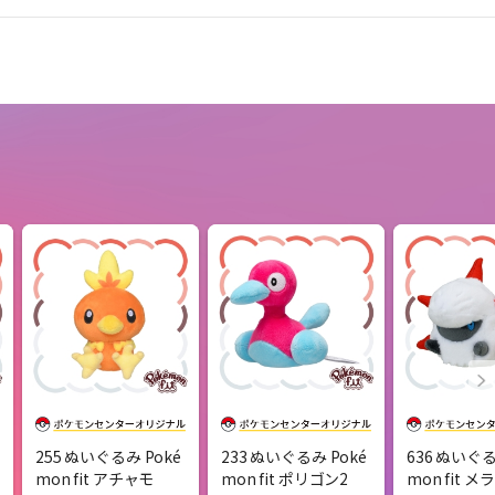
255 ぬいぐるみ Poké
233 ぬいぐるみ Poké
636 ぬいぐる
mon fit アチャモ
mon fit ポリゴン2
mon fit 