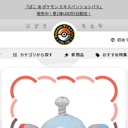
『ぽこ あ ポケモン エキスパンションパス』
発売中！第1弾は8月5日配信！
初め
す
カテゴリから探す
新商品
おすすめ特集