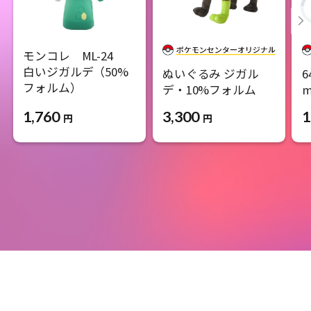
モンコレ ML-24
白いジガルデ（50%
ぬいぐるみ ジガル
6
フォルム）
デ・10%フォルム
m
1,760
3,300
1
円
円