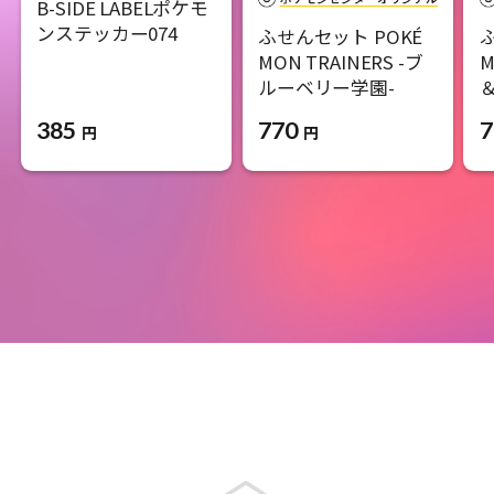
B-SIDE LABELポケモ
ンステッカー074
ふせんセット POKÉ
MON TRAINERS -ブ
M
ルーベリー学園-
385
770
7
円
円