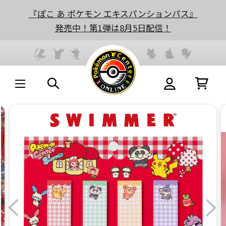
『ぽこ あ ポケモン エキスパンションパス』
発売中！第1弾は8月5日配信！