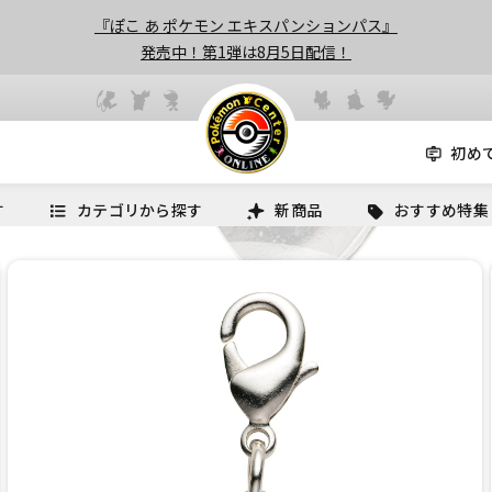
『ぽこ あ ポケモン エキスパンションパス』
発売中！第1弾は8月5日配信！
初め
す
カテゴリから探す
新商品
おすすめ特集