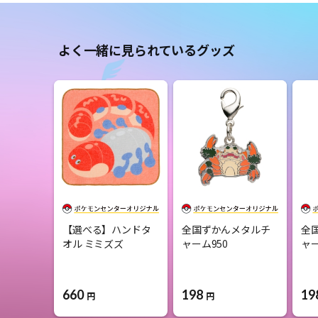
よく一緒に見られているグッズ
【選べる】ハンドタ
全国ずかんメタルチ
全
オル ミミズズ
ャーム950
ャー
660
198
19
円
円