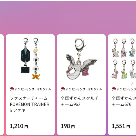
ファスナーチャーム
全国ずかんメタルチ
全国ずかん
POKÉMON TRAINER
ャーム962
ャーム676
S アオキ
1,210
198
1,551
円
円
円