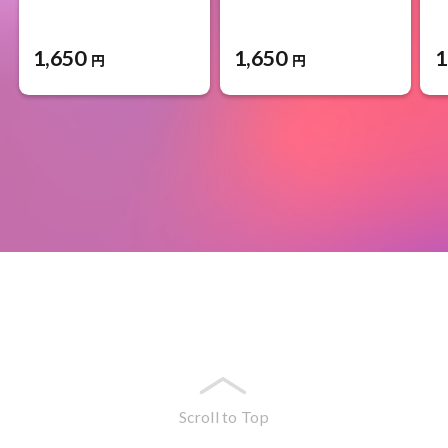
1,650
1,650
1
円
円
Scroll to Top