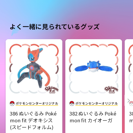
よく一緒に見られているグッズ
386 ぬいぐるみ Poké
382 ぬいぐるみ Poké
3
mon fit デオキシス
mon fit カイオーガ
m
(スピードフォルム)