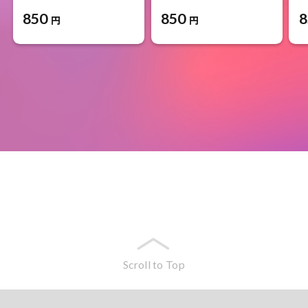
850
850
8
円
円
Scroll to Top