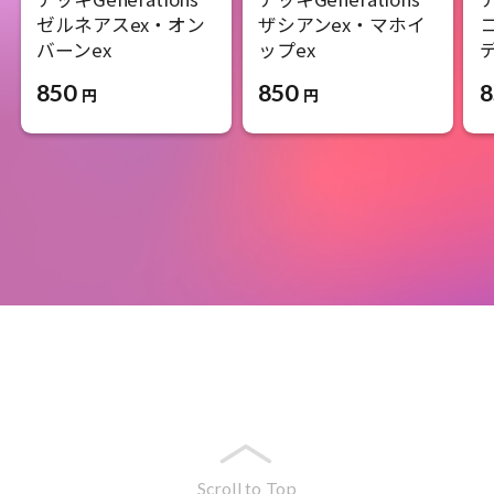
ゼルネアスex・オン
ザシアンex・マホイ
バーンex
ップex
850
850
8
円
円
Scroll to Top