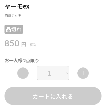
ャーモex
構築デッキ
品切れ
850
円
税込
お一人様 2点限り
カートに入れる