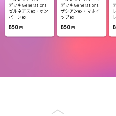
デッキGenerations
デッキGenerations
デ
ゼルネアスex・オン
ザシアンex・マホイ
バーンex
ップex
レ
850
850
8
円
円