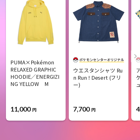
PUMA×Pokémon
RELAXED GRAPHIC
ウエスタンシャツ Ru
HOODIE／ENERGIZI
n Run ! Desert (フリ
NG YELLOW M
ー)
ュ
11,000
7,700
4
円
円