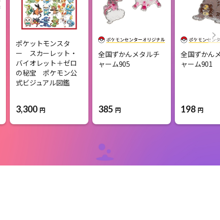
ポケットモンスタ
ー スカーレット・
全国ずかんメタルチ
全国ずかん
バイオレット＋ゼロ
ャーム905
ャーム901
の秘宝 ポケモン公
式ビジュアル図鑑
3,300
385
198
円
円
円