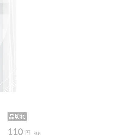
品切れ
110
円
税込