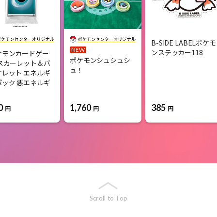
B-SIDE LABELポケモ
NEW
ンステッカー118
ケモンカードゲー
ポケモンシュシュシ
 スカーレット＆バ
ュ！
オレット エネルギ
パック 悪エネルギ
1,760
385
0
円
円
円
Scroll to Top