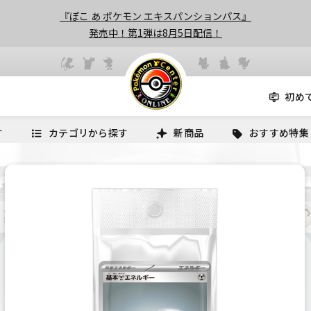
『ぽこ あ ポケモン エキスパンションパス』
発売中！第1弾は8月5日配信！
初め
す
カテゴリから探す
新商品
おすすめ特集